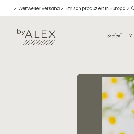
Direkt
🗸
Weltweiter Versand
🗸
Ethisch produziert in Europa
🗸 
zum
Inhalt
Sitzball
Yo