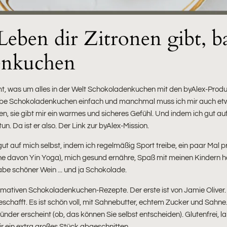
eben dir Zitronen gibt, b
enkuchen
t, was um alles in der Welt Schokoladenkuchen mit den byAlex-Produkte
h liebe Schokoladenkuchen einfach und manchmal muss ich mir auch et
n, sie gibt mir ein warmes und sicheres Gefühl. Und indem ich gut auf
n. Da ist er also. Der Link zur byAlex-Mission.
gut auf mich selbst, indem ich regelmäßig Sport treibe, ein paar Ma
e davon Yin Yoga), mich gesund ernähre, Spaß mit meinen Kindern 
be schöner Wein ... und ja Schokolade.
imativen Schokoladenkuchen-Rezepte. Der erste ist von Jamie Oliver. 
fft. Es ist schön voll, mit Sahnebutter, echtem Zucker und Sahne. L
nder erscheint (ob, das können Sie selbst entscheiden). Glutenfrei, la
mir ein extra großes Stück abgeschnitten.