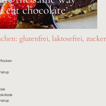
en: glutenfrei, laktosefrei, zucker
rflocken
nsirup
ose
okolade
nsirup