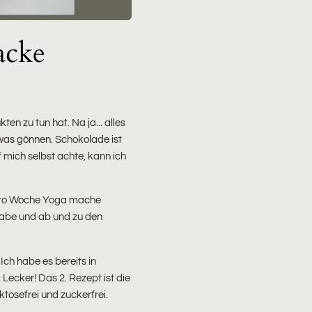
acke
n zu tun hat. Na ja... alles
was gönnen. Schokolade ist
 mich selbst achte, kann ich
l pro Woche Yoga mache
habe und ab und zu den
Ich habe es bereits in
ecker! Das 2. Rezept ist die
ktosefrei und zuckerfrei.