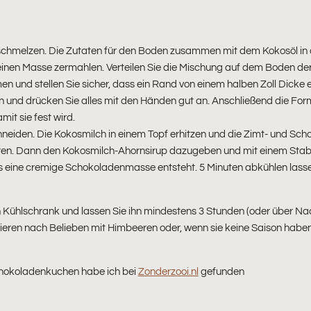
 schmelzen. Die Zutaten für den Boden zusammen mit dem Kokosöl i
feinen Masse zermahlen. Verteilen Sie die Mischung auf dem Boden d
n und stellen Sie sicher, dass ein Rand von einem halben Zoll Dicke e
in und drücken Sie alles mit den Händen gut an. Anschließend die Fo
mit sie fest wird.
neiden. Die Kokosmilch in einem Topf erhitzen und die Zimt- und Sc
en. Dann den Kokosmilch-Ahornsirup dazugeben und mit einem Sta
bis eine cremige Schokoladenmasse entsteht. 5 Minuten abkühlen las
n Kühlschrank und lassen Sie ihn mindestens 3 Stunden (oder über Na
ieren nach Belieben mit Himbeeren oder, wenn sie keine Saison habe
hokoladenkuchen habe ich bei
Zonderzooi.nl
gefunden