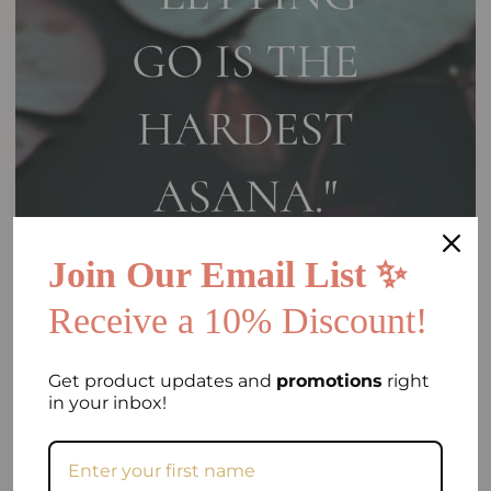
Join Our Email List ✨
Receive a 10% Discount!
Get product updates and
promotions
right
in your inbox!