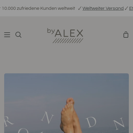
Direkt
0 zufriedene Kunden weltweit
🗸
Weltweiter Versand
🗸
Ethisch 
zum
Inhalt
War
Suchen