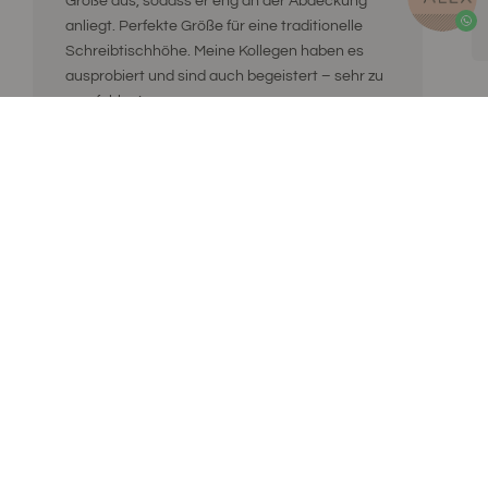
Größe aus, sodass er eng an der Abdeckung
anliegt. Perfekte Größe für eine traditionelle
Schreibtischhöhe. Meine Kollegen haben es
ausprobiert und sind auch begeistert – sehr zu
empfehlen!
ByAlex
ByAlex ist eine niederländische Lifestyle-Marke für einen
ausgeglichenen Lebensstil. Alex glaubt, dass
Aufmerksamkeit das Beste ist, was Sie sich selbst und
anderen geben können. Alle Stoffe werden von Alex
entworfen und zu hochwertigen Artikeln verarbeitet. Dicke
Yogamatten, (Meditations-)Poufs, bezogene Sitzbälle und