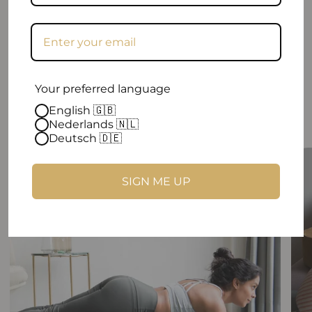
Aktie
Your preferred language
English 🇬🇧
Luxuriöse Yoga-Kollektion
Nederlands 🇳🇱
Deutsch 🇩🇪
SIGN ME UP