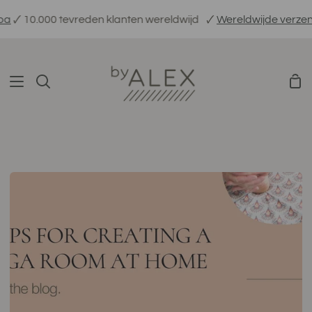
Verder
0.000 tevreden klanten wereldwijd
🗸
Wereldwijde verzending

naar
inhoud
Win
Zoeken