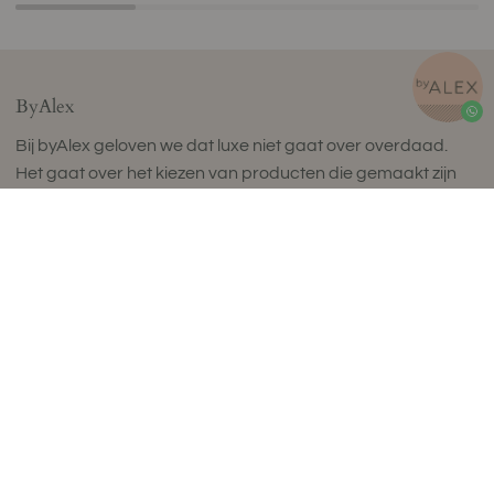
ByAlex
Bij byAlex geloven we dat luxe niet gaat over overdaad.
Het gaat over het kiezen van producten die gemaakt zijn
om lang mee te gaan, geweldig aanvoelen en je dagelijks
leven verrijken.
byAlex is een Nederlands wellnessmerk dat prachtig
vervaardigde items maakt voor een bewust leven dat in
balans is. Onze collectie ergonomische zitballen, natuurlijke
kurk yoga matten, fascia release tools en perfect
samengestelde wellness sets is ontworpen om dagelijkse
rituelen te verheffen door tijdloos design, uitzonderlijk
comfort en compromisloze kwaliteit.
Geproduceerd in kleine batches in Europa met zorgvuldig