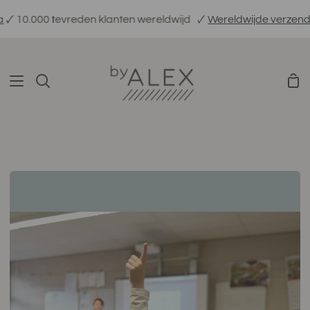
Verder
000 tevreden klanten wereldwijd
🗸
Wereldwijde verzending
🗸
E
naar
inhoud
Win
Zoeken