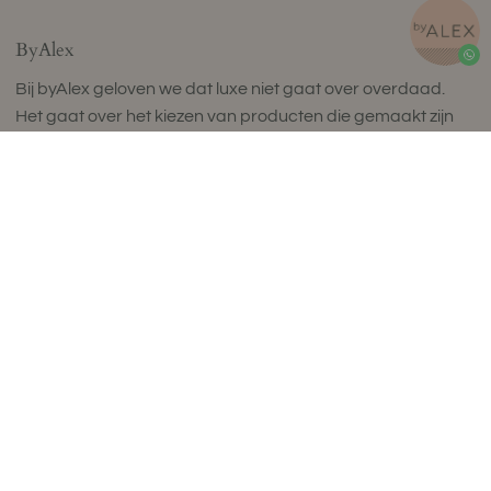
ByAlex
Bij byAlex geloven we dat luxe niet gaat over overdaad.
Het gaat over het kiezen van producten die gemaakt zijn
om lang mee te gaan, geweldig aanvoelen en je dagelijks
leven verrijken.
byAlex is een Nederlands wellnessmerk dat prachtig
vervaardigde items maakt voor een bewust leven dat in
balans is. Onze collectie ergonomische zitballen, natuurlijke
kurk yoga matten, fascia release tools en perfect
samengestelde wellness sets is ontworpen om dagelijkse
rituelen te verheffen door tijdloos design, uitzonderlijk
comfort en compromisloze kwaliteit.
Geproduceerd in kleine batches in Europa met zorgvuldig
geselecteerde, hoogwaardige materialen, weerspiegelen
onze collecties een toewijding aan vakmanschap,