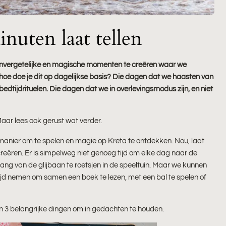
nuten laat tellen
m onvergetelijke en magische momenten te creëren waar we
ar hoe doe je dit op dagelijkse basis? Die dagen dat we haasten van
dtijdrituelen. Die dagen dat we in overlevingsmodus zijn, en niet
aar lees ook gerust wat verder.
n manier om te spelen en magie op Kreta te ontdekken. Nou, laat
creëren. Er is simpelweg niet genoeg tijd om elke dag naar de
ang van de glijbaan te roetsjen in de speeltuin. Maar we kunnen
. Tijd nemen om samen een boek te lezen, met een bal te spelen of
ijn 3 belangrijke dingen om in gedachten te houden.