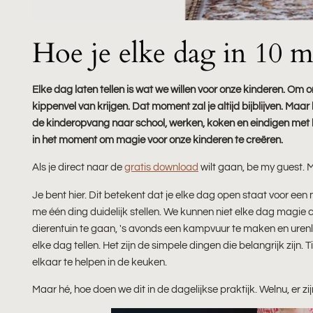
Hoe je elke dag in 10 mi
Elke dag laten tellen is wat we willen voor onze kinderen. O
kippenvel van krijgen. Dat moment zal je altijd bijblijven. Ma
de kinderopvang naar school, werken, koken en eindigen met be
in het moment om magie voor onze kinderen te creëren.
Als je direct naar de
gratis download
wilt gaan, be my guest. M
Je bent hier. Dit betekent dat je elke dag open staat voor ee
me één ding duidelijk stellen. We kunnen niet elke dag magie 
dierentuin te gaan, 's avonds een kampvuur te maken en urenl
elke dag tellen. Het zijn de simpele dingen die belangrijk zijn
elkaar te helpen in de keuken.
Maar hé, hoe doen we dit in de dagelijkse praktijk. Welnu, er z