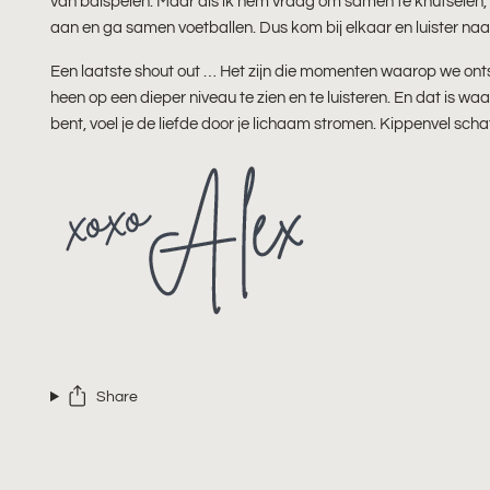
van balspelen. Maar als ik hem vraag om samen te knutselen,
aan en ga samen voetballen. Dus kom bij elkaar en luister na
Een laatste shout out … Het zijn die momenten waarop we o
heen op een dieper niveau te zien en te luisteren. En dat is w
bent, voel je de liefde door je lichaam stromen. Kippenvel scha
Share