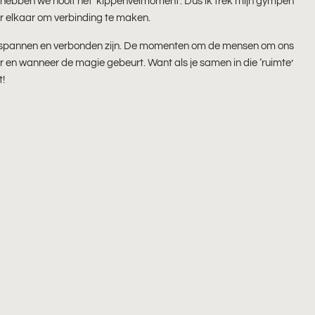
 hebben we nooit het ‘kippenvelmoment’. Dus ik trek mijn gympen
ar elkaar om verbinding te maken.
ntspannen en verbonden zijn. De momenten om de mensen om ons
aar en wanneer de magie gebeurt. Want als je samen in die ‘ruimte’
t!