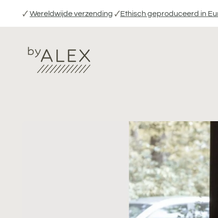
Verder
🗸
Wereldwijde verzending
🗸
Ethisch geproduceerd in E
naar
inhoud