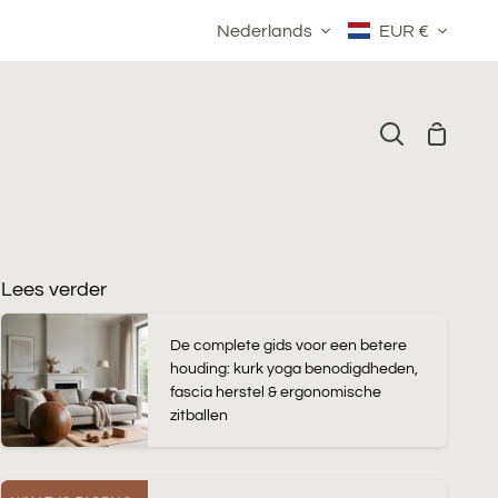
Taal
Valuta
Nederlands
EUR €
Winkelm
Zoeken
Lees verder
De complete gids voor een betere
houding: kurk yoga benodigdheden,
fascia herstel & ergonomische
zitballen