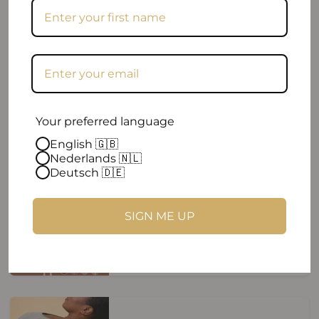
Share
Lees verder
De complete gids voor een betere
Your preferred language
houding: kurk yoga benodigdheden,
fascia herstel & ergonomische zitballen
English 🇬🇧
Nederlands 🇳🇱
Deutsch 🇩🇪
Wat is Fascia? Een eenvoudige gids
SIGN ME UP
voor het verborgen
ondersteuningssysteem van jouw
lichaam