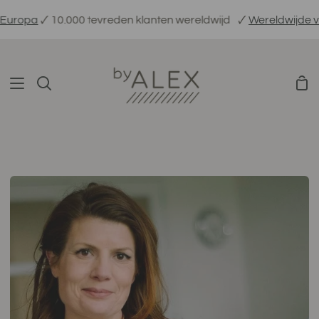
Verder
pa
🗸 10.000 tevreden klanten wereldwijd
🗸
Wereldwijde verzen
naar
inhoud
Win
Zoeken