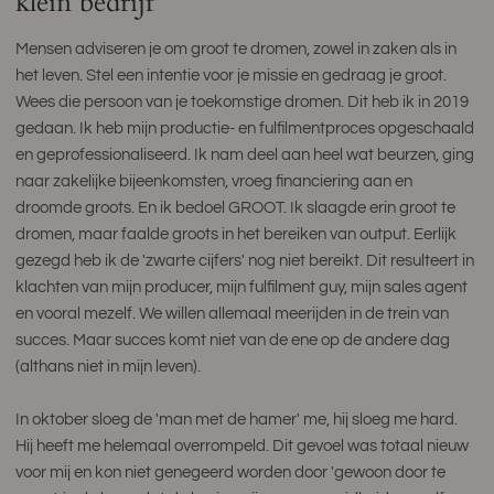
klein bedrijf
Mensen adviseren je om groot te dromen, zowel in zaken als in
het leven. Stel een intentie voor je missie en gedraag je groot.
Wees die persoon van je toekomstige dromen. Dit heb ik in 2019
gedaan. Ik heb mijn productie- en fulfilmentproces opgeschaald
en geprofessionaliseerd. Ik nam deel aan heel wat beurzen, ging
naar zakelijke bijeenkomsten, vroeg financiering aan en
droomde groots. En ik bedoel GROOT. Ik slaagde erin groot te
dromen, maar faalde groots in het bereiken van output. Eerlijk
gezegd heb ik de 'zwarte cijfers' nog niet bereikt. Dit resulteert in
klachten van mijn producer, mijn fulfilment guy, mijn sales agent
en vooral mezelf. We willen allemaal meerijden in de trein van
succes. Maar succes komt niet van de ene op de andere dag
(althans niet in mijn leven).
In oktober sloeg de 'man met de hamer' me, hij sloeg me hard.
Hij heeft me helemaal overrompeld. Dit gevoel was totaal nieuw
voor mij en kon niet genegeerd worden door 'gewoon door te