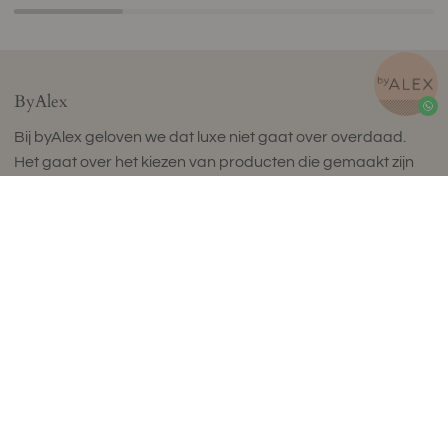
ByAlex
Bij byAlex geloven we dat luxe niet gaat over overdaad.
Het gaat over het kiezen van producten die gemaakt zijn
om lang mee te gaan, geweldig aanvoelen en je dagelijks
leven verrijken.
byAlex is een Nederlands wellnessmerk dat prachtig
vervaardigde items maakt voor een bewust leven dat in
balans is. Onze collectie ergonomische zitballen, natuurlijke
kurk yoga matten, fascia release tools en perfect
samengestelde wellness sets is ontworpen om dagelijkse
rituelen te verheffen door tijdloos design, uitzonderlijk
comfort en compromisloze kwaliteit.
Geproduceerd in kleine batches in Europa met zorgvuldig