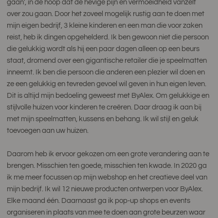
gaan', in de hoop dat de hevige pijn en vermoeidheid vanzelf
over zou gaan. Door het zoveel mogelijk rustig aan te doen met
mijn eigen bedrijf, 3 kleine kinderen en een man die voor zaken
reist, heb ik dingen opgehelderd. Ik ben gewoon niet die persoon
die gelukkig wordt als hij een paar dagen alleen op een beurs
staat, dromend over een gigantische retailer die je speelmatten
inneemt. Ik ben die persoon die anderen een plezier wil doen en
ze een gelukkig en tevreden gevoel wil geven in hun eigen leven.
Dit is altijd mijn bedoeling geweest met ByAlex. Om gelukkige en
stijlvolle huizen voor kinderen te creëren. Daar draag ik aan bij
met mijn speelmatten, kussens en behang. Ik wil stijl en geluk
toevoegen aan uw huizen.
Daarom heb ik ervoor gekozen om een ​​grote verandering aan te
brengen. Misschien ten goede, misschien ten kwade. In 2020 ga
ik me meer focussen op mijn webshop en het creatieve deel van
mijn bedrijf. Ik wil 12 nieuwe producten ontwerpen voor ByAlex.
Elke maand één. Daarnaast ga ik pop-up shops en events
organiseren in plaats van mee te doen aan grote beurzen waar