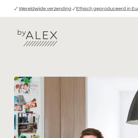
Verder
🗸
Wereldwijde verzending
🗸
Ethisch geproduceerd in E
naar
inhoud