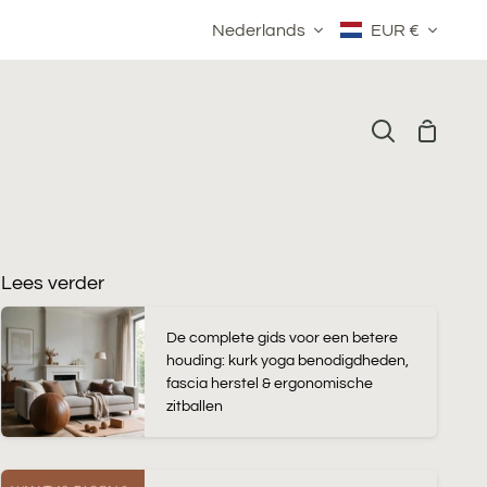
Taal
Valuta
Nederlands
EUR €
Winkelm
Zoeken
Lees verder
De complete gids voor een betere
houding: kurk yoga benodigdheden,
fascia herstel & ergonomische
zitballen