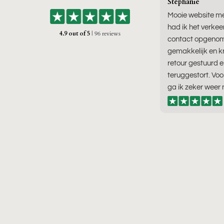
Stéphanie
Mooie website me
had ik het verkee
4.9 out of 5
| 96 reviews
contact opgenom
gemakkelijk en kr
retour gestuurd e
teruggestort. Vo
ga ik zeker weer 