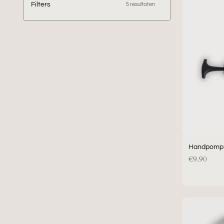
Filters
5 resultaten
Handpomp
€9.90
Binnen
zitbal