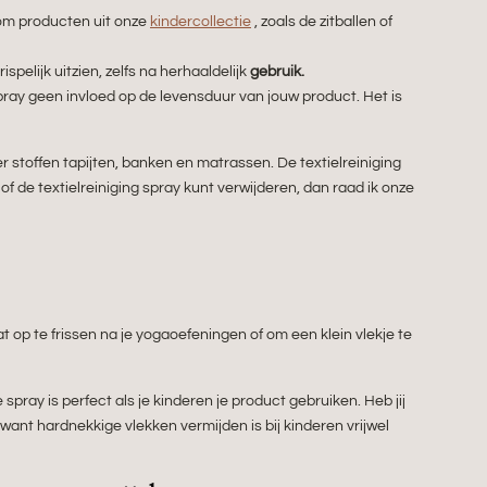
t om producten uit onze
kindercollectie
, zoals de zitballen of
pelijk uitzien, zelfs na herhaaldelijk
gebruik.
ray geen invloed op de levensduur van jouw product. Het is
 stoffen tapijten, banken en matrassen. De textielreiniging
f de textielreiniging spray kunt verwijderen, dan raad ik onze
 op te frissen na je yogaoefeningen of om een ​​klein vlekje te
ze spray is perfect als je kinderen je product gebruiken. Heb jij
ant hardnekkige vlekken vermijden is bij kinderen vrijwel