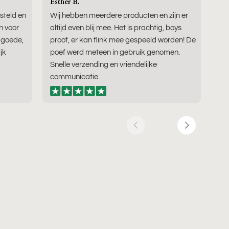
Esther B.
Tes
esteld en
Wij hebben meerdere producten en zijn er
Sup
n voor
altijd even blij mee. Het is prachtig, boys
moo
n goede,
proof, er kan flink mee gespeeld worden! De
vi
jk
poef werd meteen in gebruik genomen.
Snelle verzending en vriendelijke
communicatie.