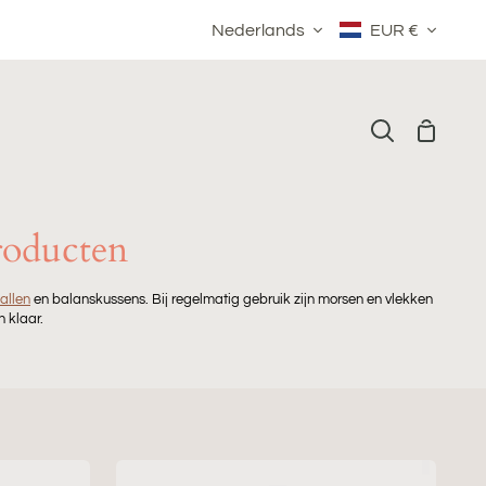
Taal
Valuta
Nederlands
EUR €
Winkelm
Zoeken
roducten
allen
en balanskussens. Bij regelmatig gebruik zijn morsen en vlekken
 klaar.
Vlekverwijderaar