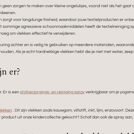
ich geen zorgen te maken over kleine ongelukjes, vooral niet als het gaa
erdwenen.
zorgt voor langdurige frisheid, waardoor jouw textielproducten er onberis
tot sommige agressieve schoonmaakmiddelen heeft de textielreiniging sp
oeg om vlekken effectief te verwijderen.
uring achter en is veilig te gebruiken op meerdere materialen, waaronder
uden. Als je echt hardnekkige vlekken hebt die je niet met water, zeep o
jn er?
. Er is een
stofverzorgings- en reiniging spray
verkrijgbaar om je yogamat
vlekken
. Dit zijn vlekken zoals kauwgom, viltstift, inkt, lijm, enzovoort. De
 product uit onze kindercollectie gekocht? Schaf dan ook de spray aan, w