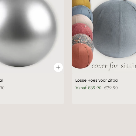
voor
Zitbal
al
Losse Hoes voor Zitbal
Normale prijs
90
Vanaf
€69.90
€79.90