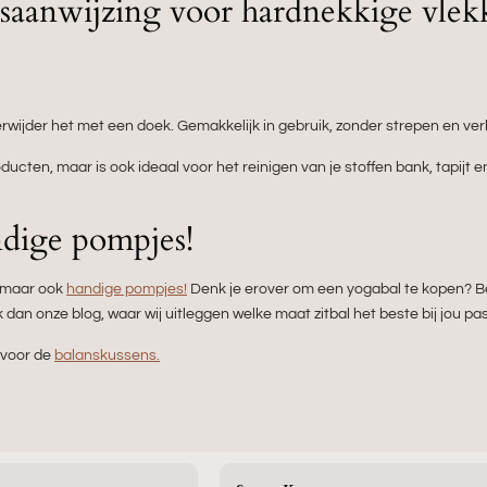
ksaanwijzing voor hardnekkige vlek
rwijder het met een doek. Gemakkelijk in gebruik, zonder strepen en ver
ucten, maar is ook ideaal voor het reinigen van je stoffen bank, tapijt e
dige pompjes!
n maar ook
handige pompjes!
Denk je erover om een ​​yogabal te kopen? 
 dan onze blog, waar wij uitleggen welke maat zitbal het beste bij jou pas
k voor de
balanskussens.