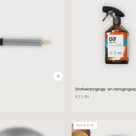
en
reinigingsspray
Stofverzorgings- en reinigingss
€11.90
Losse
SAVE
€10
Hoes