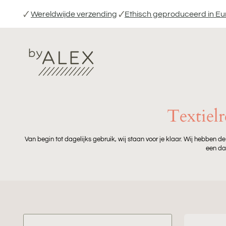
Verder
🗸
Wereldwijde verzending
🗸
Ethisch geproduceerd in E
naar
inhoud
Textiel
Van begin tot dagelijks gebruik, wij staan ​​voor je klaar. Wij hebben
een da
Handpomp