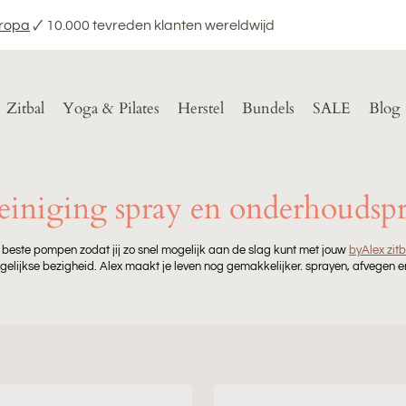
uropa
🗸 10.000 tevreden klanten wereldwijd
Zitbal
Yoga & Pilates
Herstel
Bundels
SALE
Blog
reiniging spray en onderhoudsp
 de beste pompen zodat jij zo snel mogelijk aan de slag kunt met jouw
byAlex zitb
gelijkse bezigheid.
Alex maakt je leven nog gemakkelijker. sprayen, afvegen en
Stofverzorgings-