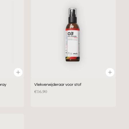
voor
stof
pray
Vlekverwijderaar voor stof
€16.90