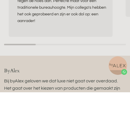
tegen de hoes aan. Perfecte maat voor een
traditionele bureauhoogte. Mijn collega's hebben
het ook geprobeerd en zijn er ook dol op: een
aanrader!
ByAlex
Bij byAlex geloven we dat luxe niet gaat over overdaad.
Het gaat over het kiezen van producten die gemaakt zijn
om lang mee te gaan, geweldig aanvoelen en je dagelijks
leven verrijken.
byAlex is een Nederlands wellnessmerk dat prachtig
vervaardigde items maakt voor een bewust leven dat in
balans is. Onze collectie ergonomische zitballen, natuurlijke