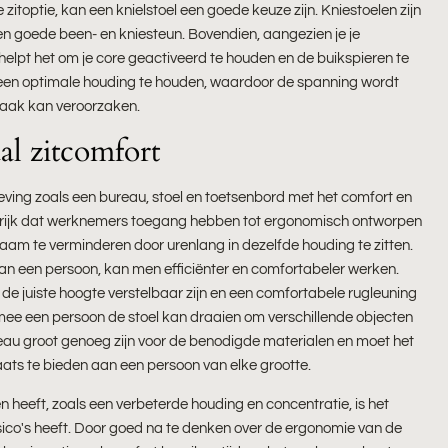
itoptie, kan een knielstoel een goede keuze zijn. Kniestoelen zijn
 goede been- en kniesteun. Bovendien, aangezien je je
 helpt het om je core geactiveerd te houden en de buikspieren te
n een optimale houding te houden, waardoor de spanning wordt
vaak kan veroorzaken.
l zitcomfort
ing zoals een bureau, stoel en toetsenbord met het comfort en
langrijk dat werknemers toegang hebben tot ergonomisch ontworpen
haam te verminderen door urenlang in dezelfde houding te zitten.
an een persoon, kan men efficiënter en comfortabeler werken.
 de juiste hoogte verstelbaar zijn en een comfortabele rugleuning
e een persoon de stoel kan draaien om verschillende objecten
bureau groot genoeg zijn voor de benodigde materialen en moet het
ats te bieden aan een persoon van elke grootte.
n heeft, zoals een verbeterde houding en concentratie, is het
isico's heeft. Door goed na te denken over de ergonomie van de