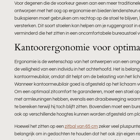
Voor degenen die de voorkeur geven aan een meer traditionele z
ontworpen met het oog op ergonomie en bieden lendensteun en
buikspieren moet gebruiken om rechtop op de stoel te blijven,
versterken. Dit soort stoelen kan helpen om je ruggengraat i
verminderd die het zitten in een oncomfortabele bureaustoel 
Kantoorergonomie voor optimaa
Ergonomie is de wetenschap van het ontwerpen van een omgev
de veiligheid van een individu in het achterhoofd. Het is be
kantoormeubilair, omdat dit helpt om de belasting van het lic
Wanneer kantoormeubilair goed is afgesteld op het lichaam v
Om een ​​optimaal zitcomfort te garanderen, moet een stoel op
met armleuningen hebben, evenals een draaibeweging waarme
te bereiken terwijl hij toch blijft zitten. Bovendien moet een 
ook op verschillende hoogtes kunnen worden afgesteld om pla
Hoewel het zitten op een
zitbal van 65 cm
zeker veel pluspunte
belangrijk om in gedachten te houden dat het ook zijn eigen r