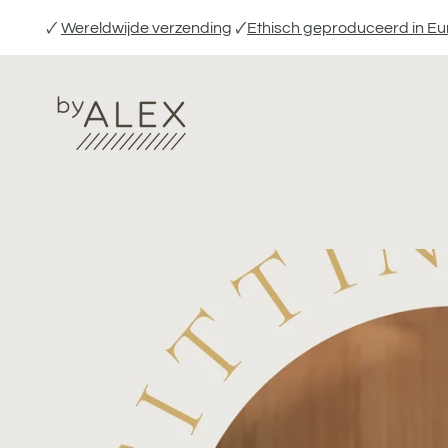
Verder
🗸
Wereldwijde verzending
🗸
Ethisch geproduceerd in E
naar
inhoud