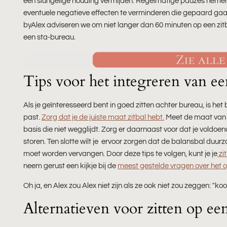
een slungelige houding vermijden. Regelmatige pauzes nemen
eventuele negatieve effecten te verminderen die gepaard gaan m
byAlex adviseren we om niet langer dan 60 minuten op een zitba
een sta-bureau.
Tips voor het integreren van een
Als je geïnteresseerd bent in
goed zitten achter bureau
, is he
past.
Zorg dat je de juiste maat zitbal hebt.
Meet de maat van d
basis die niet wegglijdt. Zorg er daarnaast voor dat je vold
storen. Ten slotte wilt je ervoor zorgen dat de balansbal duur
moet worden vervangen. Door deze tips te volgen, kunt je je
zi
neem gerust een kijkje bij de
meest gestelde vragen over het o
Oh ja, en Alex zou Alex niet zijn als ze ook niet zou zeggen: "ko
Alternatieven voor zitten op een