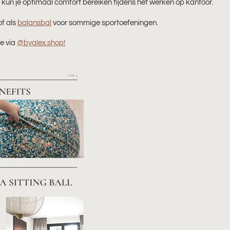
, kun je optimaal comfort bereiken tijdens het werken op kantoor.
f als
balansbal
voor sommige sportoefeningen.
e via
@byalex.shop!