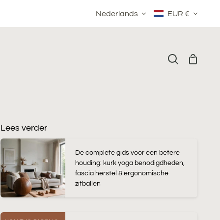
Taal
Valuta
Nederlands
EUR €
Winkelm
Zoeken
Lees verder
De complete gids voor een betere
houding: kurk yoga benodigdheden,
fascia herstel & ergonomische
zitballen