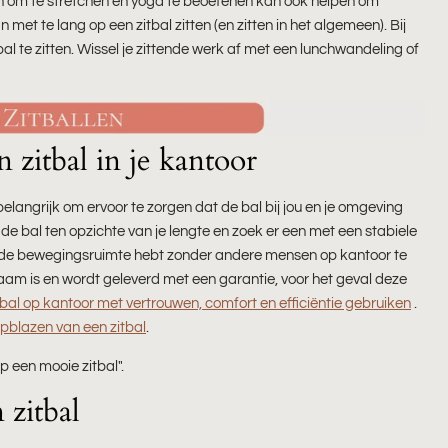
 om te stretchen en yoga te beoefenen kan ook helpen om
et te lang op een zitbal zitten (en zitten in het algemeen). Bij
l te zitten. Wissel je zittende werk af met een lunchwandeling of
 zitbal in je kantoor
t belangrijk om ervoor te zorgen dat de bal bij jou en je omgeving
e bal ten opzichte van je lengte en zoek er een met een stabiele
oende bewegingsruimte hebt zonder andere mensen op kantoor te
zaam is en wordt geleverd met een garantie, voor het geval deze
tbal op kantoor met vertrouwen, comfort en efficiëntie gebruiken
.
pblazen van een zitbal
.
op een mooie zitbal".
 zitbal