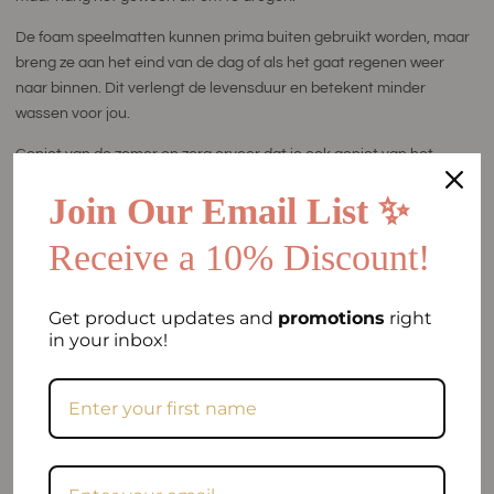
De foam speelmatten kunnen prima buiten gebruikt worden, maar
breng ze aan het eind van de dag of als het gaat regenen weer
naar binnen. Dit verlengt de levensduur en betekent minder
wassen voor jou.
Geniet van de zomer en zorg ervoor dat je ook geniet van het
samen spelen. #makeeachdaycount
Join Our Email List ✨
Receive a 10% Discount!
Get product updates and
promotions
right
in your inbox!