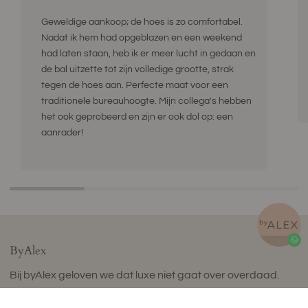
Geweldige aankoop; de hoes is zo comfortabel.
Nadat ik hem had opgeblazen en een weekend
had laten staan, heb ik er meer lucht in gedaan en
de bal uitzette tot zijn volledige grootte, strak
tegen de hoes aan. Perfecte maat voor een
traditionele bureauhoogte. Mijn collega's hebben
het ook geprobeerd en zijn er ook dol op: een
aanrader!
ByAlex
Bij byAlex geloven we dat luxe niet gaat over overdaad.
Het gaat over het kiezen van producten die gemaakt zijn