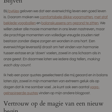
Blijven
Bij
byAlex
geloven we dat een evenwichtig leven een goed leven
is. Daarom maken we
comfortabele dikke yogamatten
,
met stof
beklede yogaballen
en
balanskussens om gezond te zitten
. We
willen zeker alle mooie momenten in ons leven nastreven, maar
die prachtige momenten van volledige vreugde zouden niet
bestaan ​​zonder diepe zorgen en wonden in ons hart. Een
evenwichtige levensstijl draait om het vinden van harmonie
tussen extase en je 'down' voelen, zowel in ons lichaam als in
onze geest. En daarmee laten we iedere dag tellen,
making
each day count.
Ik heb een paar quotes geselecteerd die mij geaard en in balans
laten zijn, zowel in mijn momenten van extreem geluk als op
dagen dat ik me somber voel. Je kunt ook een aantal
yoga-
geïnspireerde quotes
vinden op mijn andere blogpost.
Vertrouw op de magie van een nieuw
begin