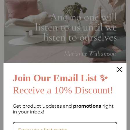
Join Our Email List ✨
Receive a 10% Discount!
Vreugde tilt ons op naar de hemel,
terwijl verdriet ons naar de aarde trekt,
Get product updates and
promotions
right
en op deze manier helpen ze ons allebei
in your inbox!
om ons emotionele evenwicht te
behouden
–Jessica Moore