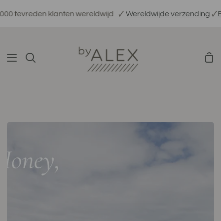
Verder
n klanten wereldwijd
🗸
Wereldwijde verzending
🗸
Ethisch gep
naar
inhoud
Win
Zoeken