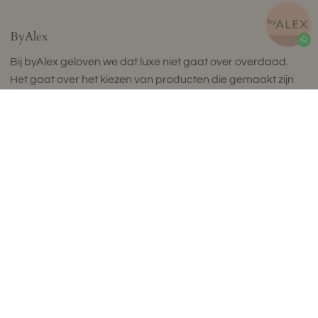
ByAlex
Bij byAlex geloven we dat luxe niet gaat over overdaad.
Het gaat over het kiezen van producten die gemaakt zijn
om lang mee te gaan, geweldig aanvoelen en je dagelijks
leven verrijken.
byAlex is een Nederlands wellnessmerk dat prachtig
vervaardigde items maakt voor een bewust leven dat in
balans is. Onze collectie ergonomische zitballen, natuurlijke
kurk yoga matten, fascia release tools en perfect
samengestelde wellness sets is ontworpen om dagelijkse
rituelen te verheffen door tijdloos design, uitzonderlijk
comfort en compromisloze kwaliteit.
Geproduceerd in kleine batches in Europa met zorgvuldig
geselecteerde, hoogwaardige materialen, weerspiegelen
onze collecties een toewijding aan vakmanschap,