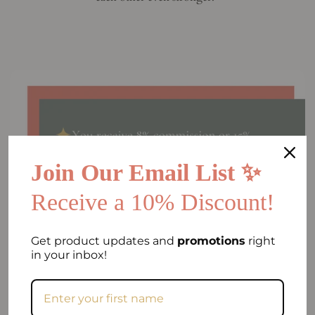
Join Our Email List ✨
Receive a 10% Discount!
Get product updates and
promotions
right
in your inbox!