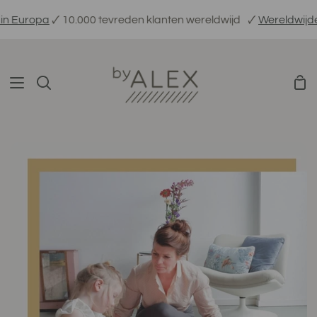
Verder
Europa
🗸 10.000 tevreden klanten wereldwijd
🗸
Wereldwijde ve
naar
inhoud
Win
Zoeken