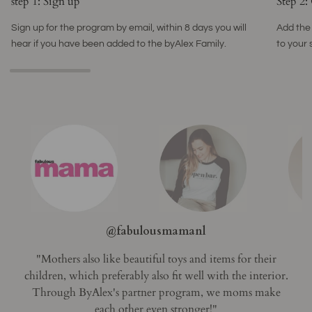
step 1: Sign up
Step 2:
Sign up for the program by email, within 8 days you will
Add the
hear if you have been added to the byAlex Family.
to your 
@mrs_ermerson
@gin.my.coffee
"Working with byAlex gives me a ton of flexible options
to provide my followers with valuable and customized
"It feels great to be part
content and offers! "
of the extended byAlex family! Highly recommend."
@fabulousmamanl
"Mothers also like beautiful toys and items for their
children, which preferably also fit well with the interior.
Through ByAlex's partner program, we moms make
each other even stronger!"